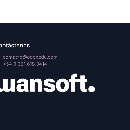
ontáctenos
contacto@odooedu.com
+54 9 351 618 9414