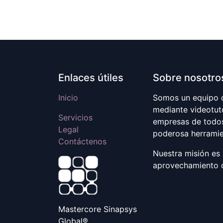
Enlaces útiles
Sobre nosotro
Inicio
Somos un equipo d
mediante videotuto
Servicios
empresas de todos
Legal
poderosa herramie
Contáctenos
Nuestra misión es 
aprovechamiento d
Mastercore Sinapsys
Global®️