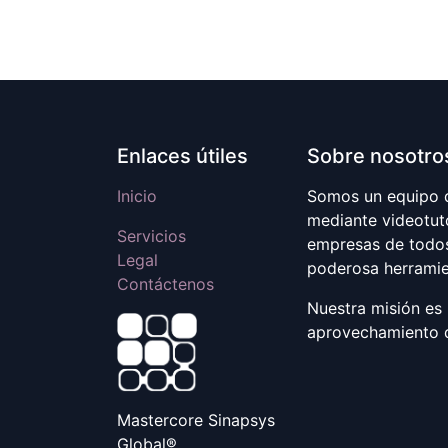
Enlaces útiles
Sobre nosotro
Inicio
Somos un equipo d
mediante videotuto
Servicios
empresas de todos
Legal
poderosa herramie
Contáctenos
Nuestra misión es 
aprovechamiento d
Mastercore Sinapsys
Global®️