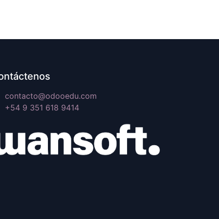
ontáctenos
contacto@odooedu.com
+54 9 351 618 9414